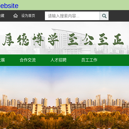
bsite
收藏
设为首页
发展
合作交流
人才招聘
员工工作