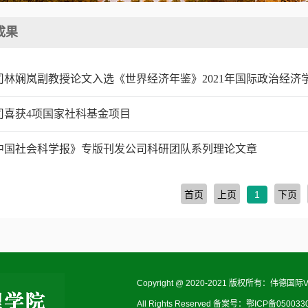
成果
司林娴岚副教授论文入选《世界经济年鉴》2021年国际政治经济学最佳
司喜获4项国家社科基金项目
中国社会科学报》专版刊发公司科研团队系列理论文章
首页
上页
1
下页
Copyright @ 2020-2021 版权所有：伟德国际V
All Rights Reserved 备案号：鄂ICP备050033