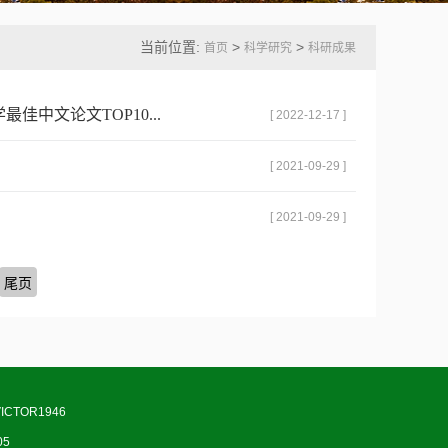
当前位置:
>
>
首页
科学研究
科研成果
中文论文TOP10...
[ 2022-12-17 ]
[ 2021-09-29 ]
[ 2021-09-29 ]
尾页
ICTOR1946
05