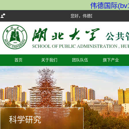
伟德国际(bv19
您好，伟德国际VICTOR1946欢迎
首页
关于我们
团队队伍
旗下产业
科学研究