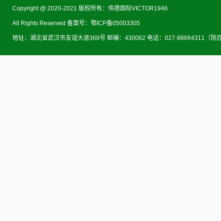
Copyright @ 2020-2021 版权所有：伟德国际VICTOR1946
All Rights Reserved 备案号：鄂ICP备05003305
地址：湖北省武汉市友谊大道368号 邮编：430062 电话：027-88664311（院办） 