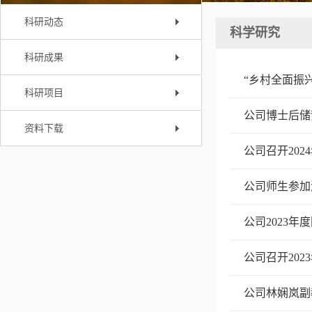
科研动态
科学研究
科研成果
“乡村全面振
科研项目
公司博士后储
资料下载
公司召开20
公司师生参加
公司2023
公司召开20
公司林娴岚副教