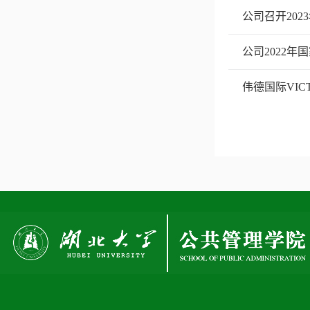
公司召开20
公司2022
伟德国际VIC