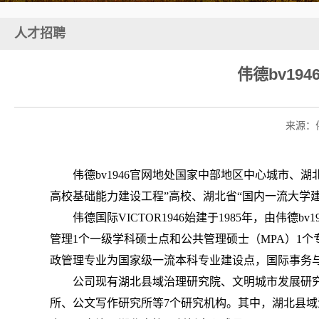
人才招聘
伟德bv1
来源：伟
伟德bv1946官网地处国家中部地区中心城市
高校基础能力建设工程”高校、湖北省“国内一流大学建
伟德国际VICTOR1946始建于1985年，由
管理1个一级学科硕士点和公共管理硕士（MPA）1
政管理专业为国家级一流本科专业建设点，国际事务与国
公司现有湖北县域治理研究院、文明城市发展研
所、公文写作研究所等7个研究机构。其中，湖北县域