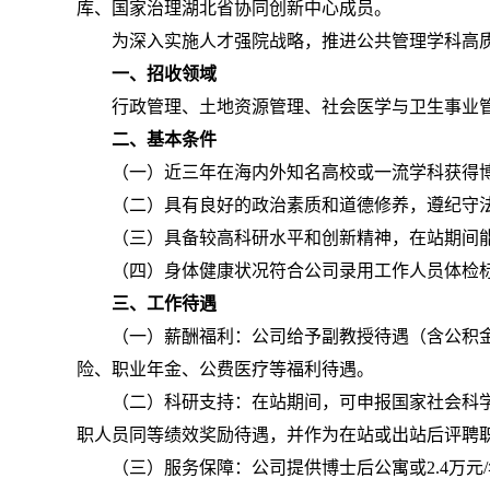
库、国家治理湖北省协同创新中心成员。
为深入实施人才强院战略，推进公共管理学科高质
一、招收领域
行政管理、土地资源管理、社会医学与卫生事业
二、基本条件
（一）近三年在海内外知名高校或一流学科获得博
（二）具有良好的政治素质和道德修养，遵纪守
（三）具备较高科研水平和创新精神，在站期间
（四）身体健康状况符合公司录用工作人员体检
三、工作待遇
（一）薪酬福利：公司给予副教授待遇（含公积金
险、职业年金、公费医疗等福利待遇。
（二）科研支持：在站期间，可申报国家社会科
职人员同等绩效奖励待遇，并作为在站或出站后评聘
（三）服务保障：公司提供博士后公寓或2.4万