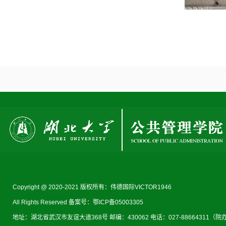
Copyright @ 2020-2021 版权所有：伟德国际VICTOR1946
All Rights Reserved 备案号：鄂ICP备05003305
地址：湖北省武汉市友谊大道368号 邮编：430062 电话：027-88664311（院办） 