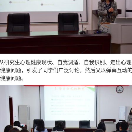
从研究生心理健康现状、自我调适、自我识别、走出心理
健康问题，引发了
同学们广泛讨论。然
后又以弹幕互动的
健康问题。