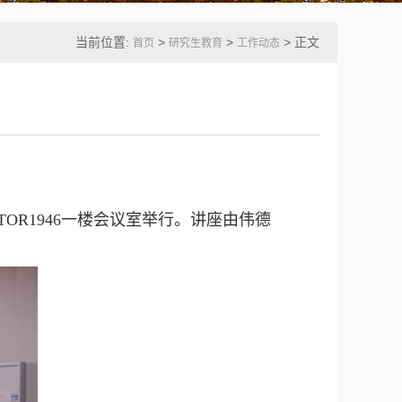
当前位置:
>
>
> 正文
首页
研究生教育
工作动态
TOR1946一楼会议室举行。讲座由伟德