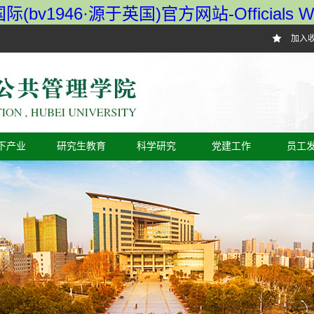
(bv1946·源于英国)官方网站-Officials We
欢迎您！
加入
下产业
研究生教育
科学研究
党建工作
员工