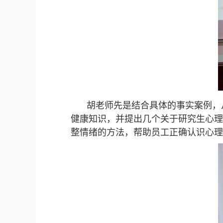
胡老师先是结合具体的事实案例，
健康知识，并提出几个关于研究生心理
整情绪的方法，帮助员工正确认识心理