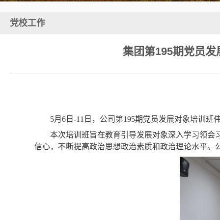
党校工作
集团第195期党员发
5月6日-11日，公司第195期党员发展对象培训班
本次培训班旨在教育引导发展对象深入学习领会
信心，不断提高政治思想政治素质和政治理论水平。公