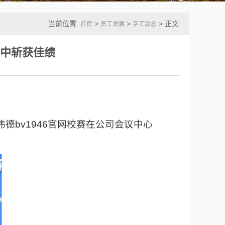
当前位置:
>
>
> 正文
首页
员工发展
学工动态
赛中斩获佳绩
德bv1946官网校赛在公司会议中心