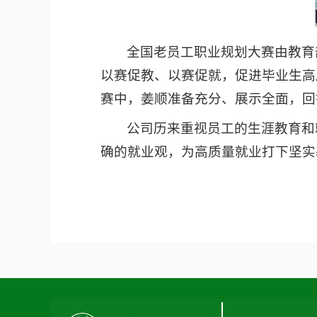
全国老员工职业规划大赛由教育
以赛促教、以赛促就，促进毕业生高
赛中，姜顺准备充分、展示全面，回
公司历来重视员工的生涯教育和
确的就业观，为高质量就业打下坚实